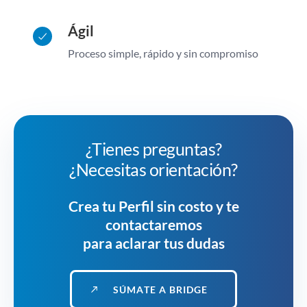
Ágil
Proceso simple, rápido y sin compromiso
¿Tienes preguntas?
¿Necesitas orientación?
Crea tu Perfil sin costo y te
contactaremos
para aclarar tus dudas
S
Ú
M
A
T
E
A
B
R
I
D
G
E