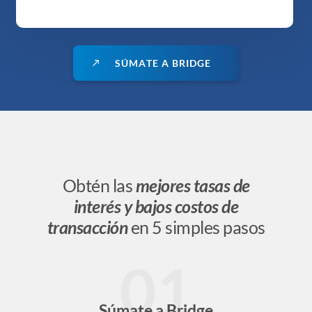
S
Ú
M
A
T
E
A
B
R
I
D
G
E
Obtén las
mejores tasas de
interés y bajos costos de
transacción
en 5 simples pasos
01
Súmate a Bridge