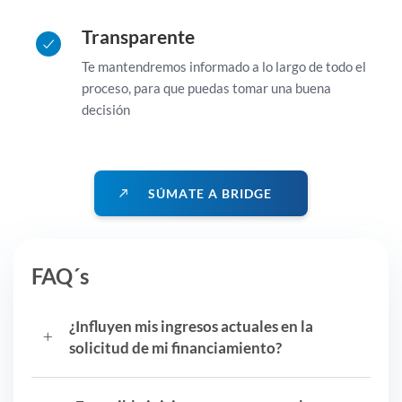
Transparente
Te mantendremos informado a lo largo de todo el
proceso, para que puedas tomar una buena
decisión
S
Ú
M
A
T
E
A
B
R
I
D
G
E
FAQ´s
¿Influyen mis ingresos actuales en la
solicitud de mi financiamiento?