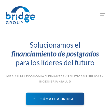
To
na
Solucionamos el
financiamiento de postgrados
para los líderes del futuro
MBA / LLM / ECONOMÍA Y FINANZAS / POLÍTICAS PÚBLICAS /
INGENIERÍA /SALUD
S
Ú
M
A
T
E
A
B
R
I
D
G
E