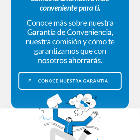
conveniente para ti.
Conoce más sobre nuestra
Garantía de Conveniencia,
nuestra comisión y cómo te
garantizamos que con
nosotros ahorrarás.
C
O
N
O
C
E
N
U
E
S
T
R
A
G
A
R
A
N
T
Í
A