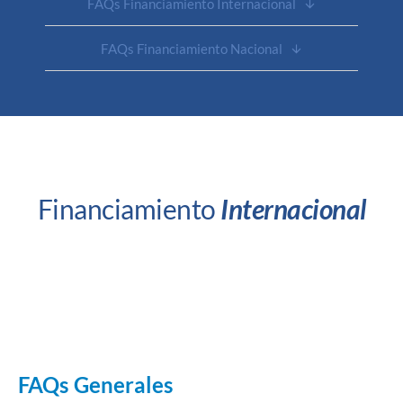
F
A
Q
s
F
i
n
a
n
c
i
a
m
i
e
n
t
o
I
n
t
e
r
n
a
c
i
o
n
a
l
F
A
Q
s
F
i
n
a
n
c
i
a
m
i
e
n
t
o
N
a
c
i
o
n
a
l
Financiamiento
Internacional
FAQs Generales