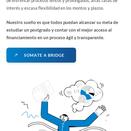
de enfrentar procesos lentos y prolongados, altas tasas de
interés y escasa flexibilidad en los montos y plazos.
Nuestro sueño es que todos puedan alcanzar su meta de
estudiar un postgrado y contar con el mejor acceso al
financiamiento en un proceso ágil y transparente.
S
Ú
M
A
T
E
A
B
R
I
D
G
E