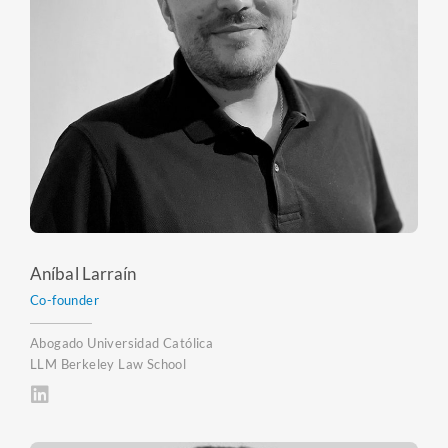
Aníbal Larraín
Co-founder
Abogado Universidad Católica
LLM Berkeley Law School