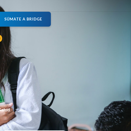
S
Ú
M
A
T
E
A
B
R
I
D
G
E
o
Salud