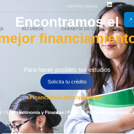
CONTÁCTANOS
Encontramos el
QS
RECURSOS
GARANTÍA DE CONVENIENCIA
mejor financiamient
Para hacer posibles tus estudios
Solicita tu crédito
Financiamos principalmente:
A /
LLM /
Economía y Finanzas /
Políticas Públicas /
Ingeniería /