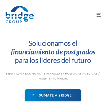
To
na
Solucionamos el
financiamiento de postgrados
para los líderes del futuro
MBA / LLM / ECONOMÍA Y FINANZAS / POLÍTICAS PÚBLICAS /
INGENIERÍA /SALUD
S
Ú
M
A
T
E
A
B
R
I
D
G
E