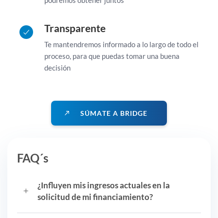
podremos obtener juntos
Transparente
Te mantendremos informado a lo largo de todo el
proceso, para que puedas tomar una buena
decisión
S
Ú
M
A
T
E
A
B
R
I
D
G
E
FAQ´s
¿Influyen mis ingresos actuales en la
solicitud de mi financiamiento?