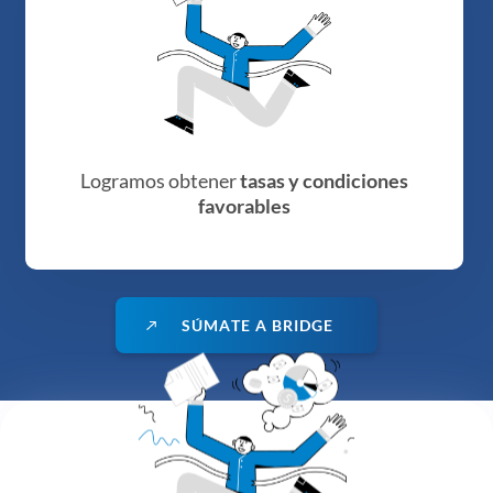
Logramos obtener
tasas y condiciones
favorables
S
Ú
M
A
T
E
A
B
R
I
D
G
E