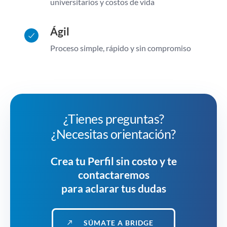
universitarios y costos de vida
Ágil
Proceso simple, rápido y sin compromiso
¿Tienes preguntas?
¿Necesitas orientación?
Crea tu Perfil sin costo y te
contactaremos
para aclarar tus dudas
S
Ú
M
A
T
E
A
B
R
I
D
G
E