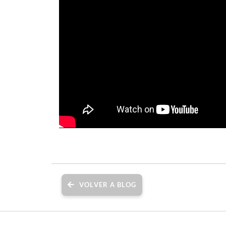
V
O
L
V
E
R
A
B
L
O
G