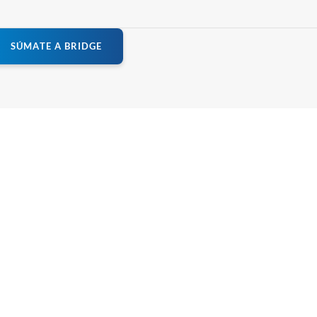
S
Ú
M
A
T
E
A
B
R
I
D
G
E